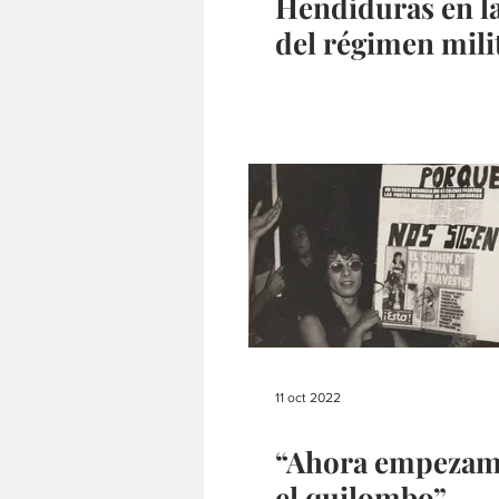
Hendiduras en l
del régimen mili
11 oct 2022
“Ahora empezam
el quilombo”