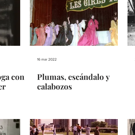
16 mar 2022
oga con
Plumas, escándalo y
er
calabozos