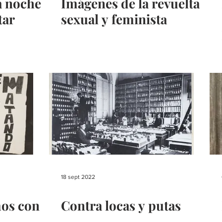
a noche
Imágenes de la revuelta
tar
sexual y feminista
18 sept 2022
os con
Contra locas y putas