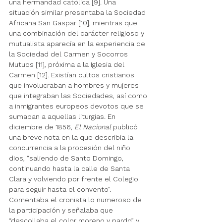
una hermandad católica [9]. Una 
situación similar presentaba la Sociedad 
Africana San Gaspar [10], mientras que 
una combinación del carácter religioso y 
mutualista aparecía en la experiencia de 
la Sociedad del Carmen y Socorros 
Mutuos [11], próxima a la Iglesia del 
Carmen [12]. Existían cultos cristianos 
que involucraban a hombres y mujeres 
que integraban las Sociedades, así como 
a inmigrantes europeos devotos que se 
sumaban a aquellas liturgias. En 
diciembre de 1856, 
El Nacional
 publicó 
una breve nota en la que describía la 
concurrencia a la procesión del niño 
dios, “saliendo de Santo Domingo, 
continuando hasta la calle de Santa 
Clara y volviendo por frente el Colegio 
para seguir hasta el convento”. 
Comentaba el cronista lo numeroso de 
la participación y señalaba que 
“descollaba el color moreno y pardo” y 