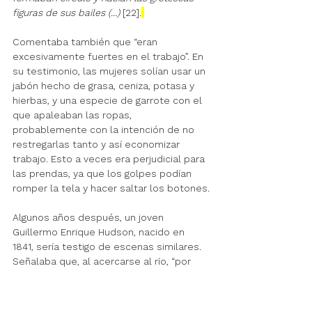
figuras de sus bailes (...)
 [22].
Comentaba también que “eran 
excesivamente fuertes en el trabajo”. En 
su testimonio, las mujeres solían usar un 
jabón hecho de grasa, ceniza, potasa y 
hierbas, y una especie de garrote con el 
que apaleaban las ropas, 
probablemente con la intención de no 
restregarlas tanto y así economizar 
trabajo. Esto a veces era perjudicial para 
las prendas, ya que los golpes podían 
romper la tela y hacer saltar los botones.
Algunos años después, un joven 
Guillermo Enrique Hudson, nacido en 
1841, sería testigo de escenas similares. 
Señalaba que, al acercarse al río, “por 
todos lados podían verse mujeres –
negras en su mayoría– de rodillas al lado 
de las piletas que se formaban entre las 