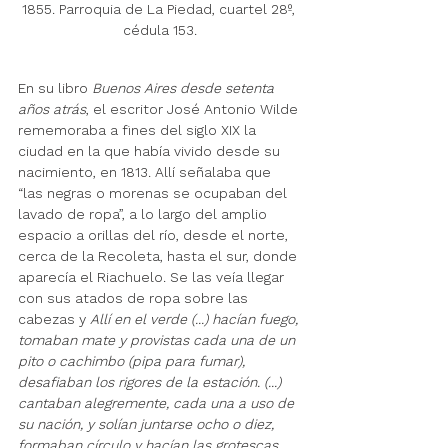
1855. Parroquia de La Piedad, cuartel 28º, 
cédula 153.
En su libro 
Buenos Aires desde setenta 
años atrás
, el escritor José Antonio Wilde 
rememoraba a fines del siglo XIX la 
ciudad en la que había vivido desde su 
nacimiento, en 1813. Allí señalaba que 
“las negras o morenas se ocupaban del 
lavado de ropa”, a lo largo del amplio 
espacio a orillas del río, desde el norte, 
cerca de la Recoleta, hasta el sur, donde 
aparecía el Riachuelo. Se las veía llegar 
con sus atados de ropa sobre las 
cabezas y 
Allí en el verde (...) hacían fuego, 
tomaban mate y provistas cada una de un 
pito o cachimbo (pipa para fumar), 
desafiaban los rigores de la estación. (...) 
cantaban alegremente, cada una a uso de 
su nación, y solían juntarse ocho o diez, 
formaban círculo y hacían las grotescas 