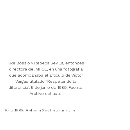
Kike Bossio y Rebeca Sevilla, entonces 
directora del MHOL, en una fotografía 
que acompañaba el artículo de Victor 
Vargas titulado "Respetando la 
diferencia". 5 de junio de 1989. Fuente: 
Archivo del autor.
Para 1988, Rebeca Sevilla asumió la 
dirección del MHOL, sobre todo porque 
lideró la campaña de prevención del VIH 
y demostró sus virtudes en el manejo 