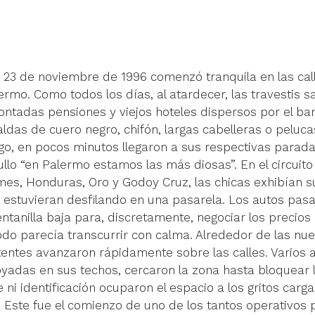
 23 de noviembre de 1996 comenzó tranquila en las cal
mo. Como todos los días, al atardecer, las travestis sa
ontadas pensiones y viejos hoteles dispersos por el ba
aldas de cuero negro, chifón, largas cabelleras o peluca
go, en pocos minutos llegaron a sus respectivas parad
ullo “en Palermo estamos las más diosas”. En el circui
mes, Honduras, Oro y Godoy Cruz, las chicas exhibían s
 estuvieran desfilando en una pasarela. Los autos pas
ntanilla baja para, discretamente, negociar los precios
odo parecía transcurrir con calma. Alrededor de las nu
tentes avanzaron rápidamente sobre las calles. Varios 
poyadas en sus techos, cercaron la zona hasta bloquear l
 ni identificación ocuparon el espacio a los gritos car
Este fue el comienzo de uno de los tantos operativos po