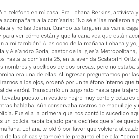
el teléfono en mi casa. Era Lohana Berkins, activista y
 acompañara a la comisaría: “No sé si las molieron a g
lata y no las liberan. Cuando las larguen las van a caga
te para ver cómo están y que la cana vea que están ac
 a mí también.” A las ocho de la mañana Lohana y yo, j
 y Alejandro Soria, pastor de la Iglesia Metropolitana,
os hasta la comisaría 25, en la avenida Scalabrini Ortiz al
os nombres y apellidos de dos presas, pero no estaba 
Romina era una de ellas. Al ingresar preguntamos por la
irarnos a los ojos, ordenó por un teléfono interno que tr
al de varón). Transcurrió un largo rato hasta que trajer
llevaba puesto un vestido negro muy corto y collares c
ntras hablaba. Aún conservaba rastros de maquillaje y
olicía. Fue ella la primera que nos contó lo sucedido aq
s un policía había bajado para decirles que si se qued
a mañana. Lohana le pidió por favor que volviera al cala
o de las chicas y también le preguntó el de ella: “pero