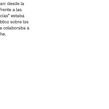
an: desde la 
rente a las 
cías” estaba 
lico sobre los 
a colaboraba a 
he.