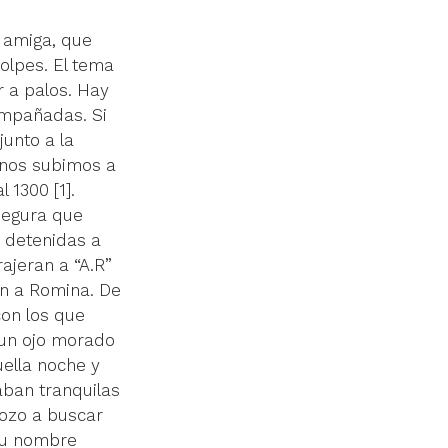
 amiga, que 
olpes. El tema 
r a palos. Hay 
ompañadas. Si 
unto a la 
 nos subimos a 
 1300 [1]. 
segura que 
s detenidas a 
ajeran a “A.R” 
on a Romina. De 
on los que 
 un ojo morado 
uella noche y 
aban tranquilas 
bozo a buscar 
 tu nombre 