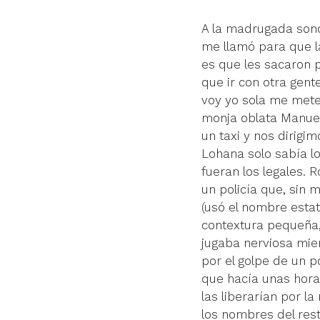
A la madrugada sonó 
me llamó para que la
es que les sacaron p
que ir con otra gen
voy yo sola me meten
monja oblata Manuela
un taxi y nos dirigim
Lohana solo sabía l
fueran los legales. 
un policía que, sin m
(usó el nombre estat
contextura pequeña, 
jugaba nerviosa mie
por el golpe de un p
que hacía unas hora
las liberarían por l
los nombres del rest