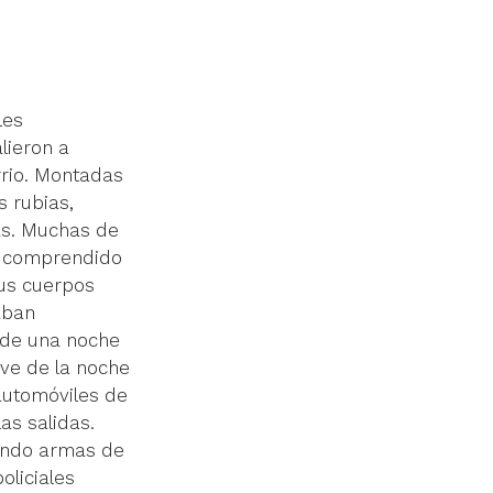
les 
lieron a 
rrio. Montadas 
s rubias, 
as. Muchas de 
to comprendido 
us cuerpos 
aban 
 de una noche 
eve de la noche 
automóviles de 
as salidas. 
gando armas de 
liciales 