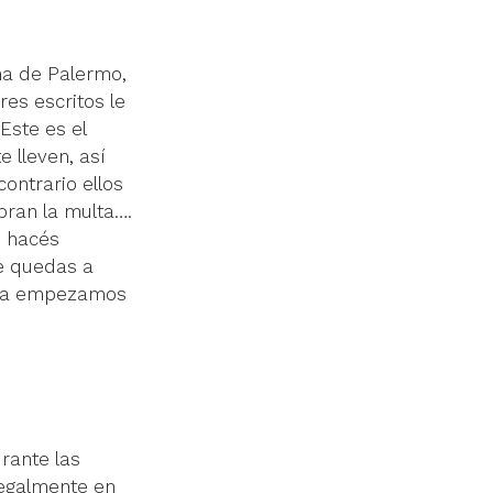
ona de Palermo, 
es escritos le 
Este es el 
 lleven, así 
ontrario ellos 
bran la multa…. 
i hacés 
e quedas a 
hora empezamos 
urante las 
egalmente en 