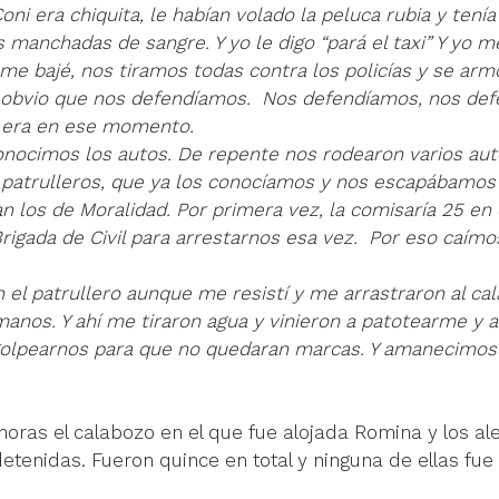
oni era chiquita, le habían volado la peluca rubia y tenía 
 manchadas de sangre. Y yo le digo “pará el taxi” Y yo m
 me bajé, nos tiramos todas contra los policías y se ar
 obvio que nos defendíamos.  Nos defendíamos, nos def
e era en ese momento. 
onocimos los autos. De repente nos rodearon varios aut
patrulleros, que ya los conocíamos y nos escapábamos fá
n los de Moralidad. Por primera vez, la comisaría 25 en
Brigada de Civil para arrestarnos esa vez.  Por eso caím
el patrullero aunque me resistí y me arrastraron al cal
anos. Y ahí me tiraron agua y vinieron a patotearme y 
golpearnos para que no quedaran marcas. Y amanecimos 
 horas el calabozo en el que fue alojada Romina y los a
etenidas. Fueron quince en total y ninguna de ellas fue 