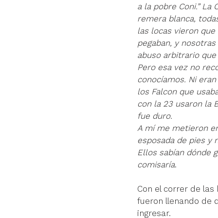
a la pobre Coni.” La C
remera blanca, todas
las locas vieron que
pegaban, y nosotras
abuso arbitrario qu
Pero esa vez no rec
conocíamos. Ni eran 
los Falcon que usaba
con la 23 usaron la 
fue duro. 
A mí me metieron en 
esposada de pies y m
Ellos sabían dónde 
comisaría
.
Con el correr de las
fueron llenando de d
ingresar.