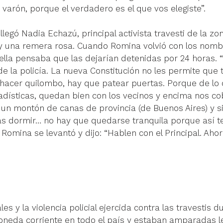
 varón, porque el verdadero es el que vos elegiste”.
llegó 
Nadia Echazú
, principal activista travesti de la z
 y una remera rosa. Cuando Romina volvió con los nombr
ella pensaba que las dejarían detenidas por 24 horas. “
e la policía. La nueva Constitución no les permite que te
 hacer quilombo, hay que patear puertas. Porque de lo c
adísticas, quedan bien con los vecinos y encima nos co
 un montón de canas de provincia (de Buenos Aires) y s
ás dormir… no hay que quedarse tranquila porque así t
a Romina se levantó y dijo: “Hablen con el Principal. A
es y la violencia policial ejercida contra las travestis d
neda corriente en todo el país y estaban amparadas l