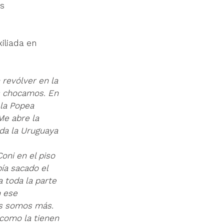
s 
iliada en 
revólver en la 
os chocamos. En 
 la Popea 
Me abre la 
da la Uruguaya 
oni en el piso 
ía sacado el 
a toda la parte 
n ese 
as somos más. 
 como la tienen 