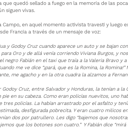
ca que quedó sellado a fuego en la memoria de las poca
n siguen vivas. 
 Campo, en aquel momento activista travesti y luego ex
sde Francia a través de un mensaje de voz:  
ua y Godoy Cruz cuando aparece un auto y se bajan con 
 para Oro y de allá venía corriendo Viviana Burgos, y n
negro Fabián en el taxi que traía a la Valeria Bravo y a
uando me ve dice “¡pará, que es la Romina, la Romina!” 
ante, me agacho y en la otra cuadra la alzamos a Fernan
odoy Cruz, entre Salvador y Honduras, la tenían a la C
n pie en su cabeza. Como eran policías nuevitos, uno hab
 tres policías. La habían arrastrado por el asfalto y tení
astimada, desfigurada pobrecita. Y eran cuatro milicos e
ían dos por patrullero. Les digo “bajemos que nosotr
emos que los botones son cuatro.”  Y Fabián dice “mirá