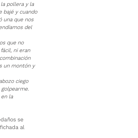
la pollera y la 
e bajé y cuando 
mó una que nos 
endíamos del 
os que no 
cil, ni eran 
 combinación 
os un montón y 
abozo ciego 
a golpearme. 
en la 
ledaños se 
fichada al 