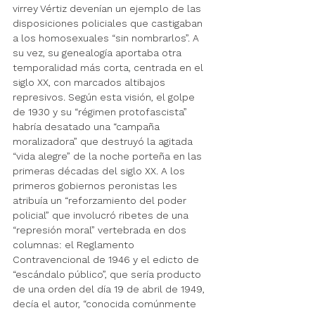
virrey Vértiz devenían un ejemplo de las 
disposiciones policiales que castigaban 
a los homosexuales “sin nombrarlos”. A 
su vez, su genealogía aportaba otra 
temporalidad más corta, centrada en el 
siglo XX, con marcados altibajos 
represivos. Según esta visión, el golpe 
de 1930 y su “régimen protofascista” 
habría desatado una “campaña 
moralizadora” que destruyó la agitada 
“vida alegre” de la noche porteña en las 
primeras décadas del siglo XX. A los 
primeros gobiernos peronistas les 
atribuía un “reforzamiento del poder 
policial” que involucró ribetes de una 
“represión moral” vertebrada en dos 
columnas: el Reglamento 
Contravencional de 1946 y el edicto de 
“escándalo público”, que sería producto 
de una orden del día 19 de abril de 1949, 
decía el autor, “conocida comúnmente 