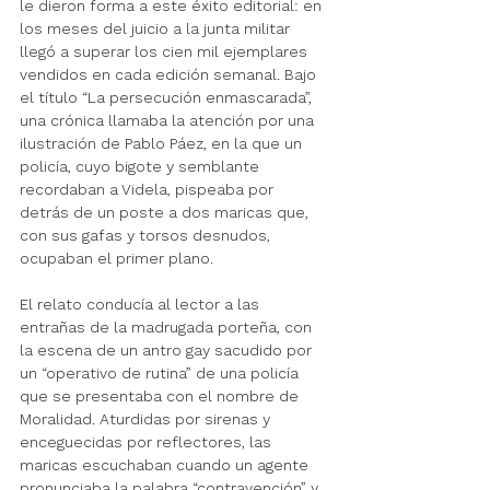
le dieron forma a este éxito editorial: en 
los meses del juicio a la junta militar 
llegó a superar los cien mil ejemplares 
vendidos en cada edición semanal. Bajo 
el título “La persecución enmascarada”, 
una crónica llamaba la atención por una 
ilustración de Pablo Páez, en la que un 
policía, cuyo bigote y semblante 
recordaban a Videla, pispeaba por 
detrás de un poste a dos maricas que, 
con sus gafas y torsos desnudos, 
ocupaban el primer plano.
El relato conducía al lector a las 
entrañas de la madrugada porteña, con 
la escena de un antro gay sacudido por 
un “operativo de rutina” de una policía 
que se presentaba con el nombre de 
Moralidad. Aturdidas por sirenas y 
enceguecidas por reflectores, las 
maricas escuchaban cuando un agente 
pronunciaba la palabra “contravención” y 