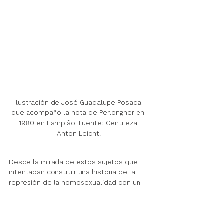
Ilustración de José Guadalupe Posada 
que acompañó la nota de Perlongher en 
1980 en Lampião. Fuente: Gentileza 
Anton Leicht.
Desde la mirada de estos sujetos que 
intentaban construir una historia de la 
represión de la homosexualidad con un 
horizonte de expectativas democráticas 
era difícil separar la historia íntima de la 
sociabilidad homoerótica de un pasado 