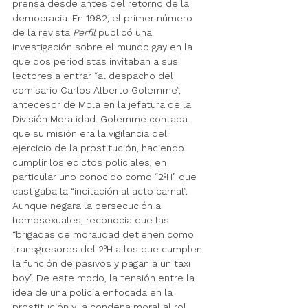
prensa desde antes del retorno de la 
democracia. En 1982, el primer número 
de la revista 
Perfil
 publicó una 
investigación sobre el mundo gay en la 
que dos periodistas invitaban a sus 
lectores a entrar “al despacho del 
comisario Carlos Alberto Golemme”, 
antecesor de Mola en la jefatura de la 
División Moralidad. Golemme contaba 
que su misión era la vigilancia del 
ejercicio de la prostitución, haciendo 
cumplir los edictos policiales, en 
particular uno conocido como “2ºH” que 
castigaba la “incitación al acto carnal”. 
Aunque negara la persecución a 
homosexuales, reconocía que las 
“brigadas de moralidad detienen como 
transgresores del 2ºH a los que cumplen 
la función de pasivos y pagan a un taxi 
boy”. De este modo, la tensión entre la 
idea de una policía enfocada en la 
prostitución y la condena moral al rol 