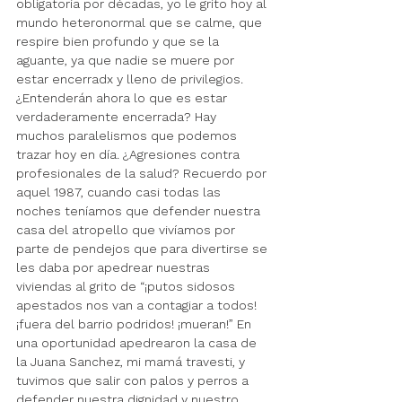
obligatoria por décadas, yo le grito hoy al 
mundo heteronormal que se calme, que 
respire bien profundo y que se la 
aguante, ya que nadie se muere por 
estar encerradx y lleno de privilegios. 
¿Entenderán ahora lo que es estar 
verdaderamente encerrada? Hay 
muchos paralelismos que podemos 
trazar hoy en día. ¿Agresiones contra 
profesionales de la salud? Recuerdo por 
aquel 1987, cuando casi todas las 
noches teníamos que defender nuestra 
casa del atropello que vivíamos por 
parte de pendejos que para divertirse se 
les daba por apedrear nuestras 
viviendas al grito de “¡putos sidosos 
apestados nos van a contagiar a todos! 
¡fuera del barrio podridos! ¡mueran!” En 
una oportunidad apedrearon la casa de 
la Juana Sanchez, mi mamá travesti, y 
tuvimos que salir con palos y perros a 
defender nuestra dignidad y nuestro 