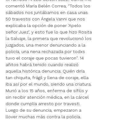
comentó María Belén Correa, “Todos los 
sábados nos juntábamos 
en casa 
unas 
50 travestis con Ángela Vanni que nos 
explicaba la opción de poner 'Apelo 
señor Juez', y esto fue lo que hizo Rosita 
la Salvaje, la primera que revolucionó los 
juzgados, una menor denunciando a la 
policía, una nena rechazada por todxs 
tuvo el coraje que pocas tuvieron". 14 
añitos habrá tenido cuando realizó 
aquella histórica denuncia. Quién diría 
tan chiquita, frágil y llena de coraje, ella 
iba así por el mundo, siendo una criatura. 
Murió a los 15 años, enferma de sífilis y 
sin recibir atención médica, en la cárcel 
donde cumplía arresto por travesti. 
Luego de su denuncia,
 empezaron a 
llover muchas más contra la policía. 
Entonces, 
nuestras principales 
ancestras guerreras 
no fueron solo 
aquellas que hoy corona el activismo 