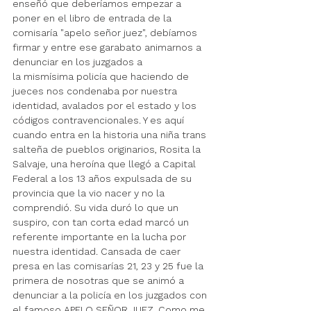
enseñó que deberíamos empezar a 
poner en el libro de entrada de la 
comisaría "apelo señor juez", debíamos 
firmar y entre ese garabato animarnos a 
denunciar 
en los juzgados 
a 
la mismísima policía que haciendo de 
jueces nos condenaba por nuestra 
identidad, avalados por el estado y los 
códigos contravencionales. Y es aquí 
cuando entra en la historia 
una niña trans 
salteña de pueblos originarios, 
Rosita la 
Salvaje, una heroína que llegó a Capital 
Federal a los 13 años expulsada de su 
provincia que la vio nacer y no la 
comprendió. Su vida duró lo que un 
suspiro, con tan corta edad marcó un 
referente importante en la lucha por 
nuestra identidad. Cansada de caer 
presa en las comisarías 21, 23 y 25 fue la 
primera de nosotras que se animó a 
denunciar a la policía en los juzgados con 
el famoso APELO SEÑOR JUEZ. Como me 