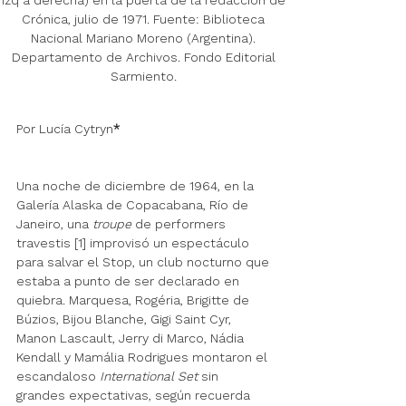
izq a derecha) en la puerta de la redacción de 
Crónica, julio de 1971. Fuente: Biblioteca 
Nacional Mariano Moreno (Argentina). 
Departamento de Archivos. Fondo Editorial 
Sarmiento. 
Por 
Lucía Cytryn
*
Una noche de diciembre de 1964, en la 
Galería Alaska de Copacabana, Río de 
Janeiro, una 
troupe
 de performers 
travestis [1] improvisó un espectáculo 
para salvar el Stop, un club nocturno que 
estaba a punto de ser declarado en 
quiebra. Marquesa, Rogéria, Brigitte de 
Búzios, Bijou Blanche, Gigi 
Saint Cyr
, 
Manon 
Lascault
, Jerry di Marco, 
Nádia 
Kendall y Mamália Rodrigues
 montaron el 
escandaloso 
International Set
 sin 
grandes expectativas, según recuerda 