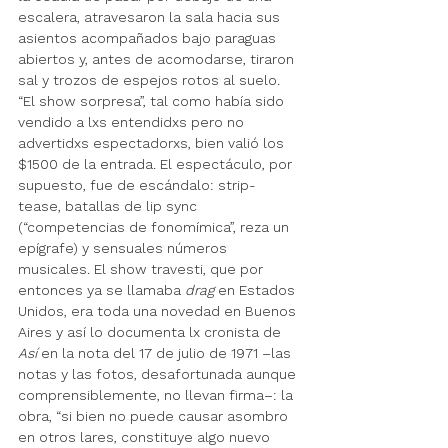
escalera, atravesaron la sala hacia sus 
asientos acompañados bajo paraguas 
abiertos y, antes de acomodarse, tiraron 
sal y trozos de espejos rotos al suelo. 
“El show sorpresa”, tal como había sido 
vendido a lxs entendidxs pero no 
advertidxs espectadorxs, bien valió los 
$1500 de la entrada. El espectáculo, por 
supuesto, fue de escándalo: strip-
tease, batallas de lip sync 
(“competencias de fonomímica”, reza un 
epígrafe) y sensuales números 
musicales. El show travesti, que por 
entonces ya se llamaba 
drag
 en Estados 
Unidos, era toda una novedad en Buenos 
Aires y así lo documenta lx cronista de 
Así 
en la nota del 17 de julio de 1971 –las 
notas y las fotos, desafortunada aunque 
comprensiblemente, no llevan firma–: la 
obra, “si bien no puede causar asombro 
en otros lares, constituye algo nuevo 