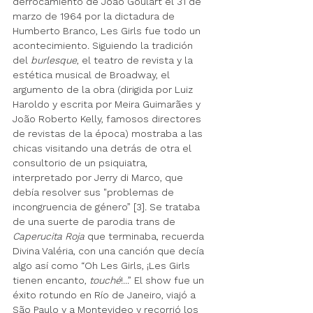
derrocamiento de João Goulart el 31 de 
marzo de 1964 por la dictadura de 
Humberto Branco, Les Girls fue todo un 
acontecimiento. Siguiendo la tradición 
del 
burlesque
, el teatro de revista y la 
estética musical de Broadway, el 
argumento de la obra (dirigida por Luiz 
Haroldo y escrita por Meira Guimarães y 
João Roberto Kelly, famosos directores 
de revistas de la época) mostraba a las 
chicas visitando una detrás de otra el 
consultorio de un psiquiatra, 
interpretado por Jerry di Marco, que 
debía resolver sus "
problemas 
de 
incongruencia de género” [3]. Se trataba 
de una suerte de parodia trans de 
Caperucita Roja
 que terminaba, recuerda 
Divina Valéria, con una canción que decía 
algo así como “Oh Les Girls, ¡Les Girls 
tienen encanto, 
touché
!...” El show fue un 
éxito rotundo en Río de Janeiro, viajó a 
São Paulo y a Montevideo y recorrió los 