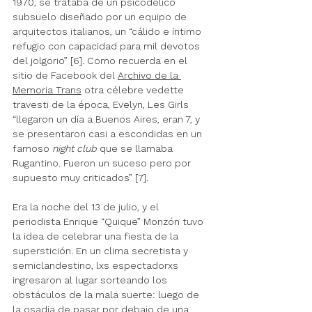
1970, se trataba de un psicodélico 
subsuelo diseñado por un equipo de 
arquitectos italianos, un “cálido e íntimo 
refugio con capacidad para mil devotos 
del jolgorio” [6]. Como recuerda en el 
sitio de Facebook del 
Archivo de la 
Memoria Trans
 otra célebre vedette 
travesti de la época, Evelyn, Les Girls 
“llegaron un día a Buenos Aires, eran 7, y 
se presentaron casi a escondidas en un 
famoso 
night club
 que se llamaba 
Rugantino. Fueron un suceso pero por 
supuesto muy criticados” 
[7].
Era la noche del 13 de julio, y el 
periodista Enrique “Quique” Monzón tuvo 
la idea de celebrar una fiesta de la 
superstición. En un clima secretista y 
semiclandestino, lxs espectadorxs 
ingresaron al lugar sorteando los 
obstáculos de la mala suerte: luego de 
la osadía de pasar por debajo de una 