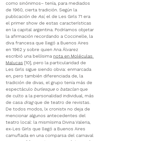
como sinónimos– tenía, para mediados 
de 1960, cierta tradición. Según la 
publicación de 
Así
, el de Les Girls 71 era 
el primer show de estas características 
en la capital argentina. Podríamos objetar 
la afirmación recordando a Coccinelle, la 
diva francesa que llegó a Buenos Aires 
en 1962 y sobre quien 
Ana Álvarez 
escribió una bellísima 
nota en M
oléculas 
Malucas
 [10], pero la particularidad de 
Les Girls sigue siendo obvia: enmarcada 
en, pero también diferenciada de, la 
tradición de divas, el grupo tenía más de 
espectáculo 
burlesque
 o 
bataclan
 que 
de culto a la personalidad individual, más 
de casa 
drag
 que de teatro de revistas. 
De todos modos, lx cronistx no deja de 
mencionar algunos antecedentes del 
teatro local: la mismísima Divina Valeria, 
ex-Les Girls que llegó a Buenos Aires 
camuflada en una comparsa del carnaval 