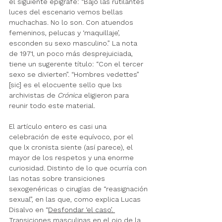
el siguiente epígrafe: “Bajo las rutilantes 
luces del escenario vemos bellas 
muchachas. No lo son. Con atuendos 
femeninos, pelucas y ‘maquillaje’, 
esconden su sexo masculino.” La nota 
de 1971, un poco más desprejuiciada, 
tiene un 
sugerente 
título: “Con el tercer 
sexo se divierten”. “Hombres vedettes” 
[sic] es el elocuente sello que lxs 
archivistas de 
Crónica
 eligieron para 
reunir todo este material.
El artículo entero es casi una 
celebración de este equívoco, por el 
que lx cronista siente (así parece), el 
mayor de los respetos y una enorme 
curiosidad. Distinto de lo que ocurría con 
las notas sobre transiciones 
sexogenéricas o cirugías de “reasignación 
sexual”, en las que, como explica 
Lucas 
Disalvo en “
Desfondar ‘el caso’. 
Transiciones masculinas en el ojo de la 