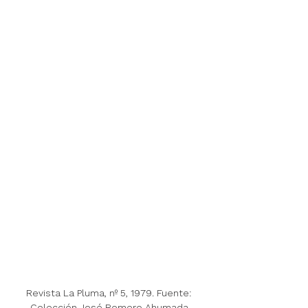
Revista La Pluma, nº 5, 1979. Fuente: 
Colección José Romero Ahumada.