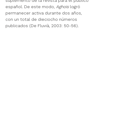
suplemento de la revista para el público 
español. De este modo, 
Aghois
 logró 
permanecer activa
 durante 
dos años, 
con un total de dieciocho números 
publicados (De Fluvià, 2003: 50-56).