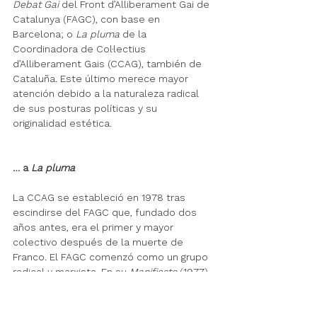
Debat Gai
 del Front d’Alliberament Gai de 
Catalunya (FAGC), con base en 
Barcelona; o 
La pluma
 de la 
Coordinadora de Col·lectius 
d’Alliberament Gais (CCAG), también de 
Cataluña. Este último merece mayor 
atención debido a la naturaleza radical 
de sus posturas políticas y su 
originalidad estética.
… a 
La pluma
La CCAG se estableció en 1978 tras 
escindirse del FAGC que, fundado dos 
años antes, era el primer y mayor 
colectivo después de la muerte de 
Franco. El FAGC comenzó como un grupo 
radical y marxista. En su 
Manifiesto 
(1977), 
llamaban a eliminar las clases sociales e 
inventar nuevas relaciones sociales 
(FAGC, 1977: 38) y se posicionaron, así, 