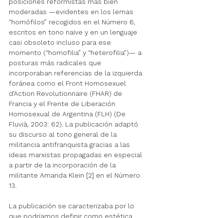
posiciones reformistas más bien 
moderadas —evidentes en los lemas 
“homófilos” recogidos en el Número 6, 
escritos en tono naïve y en un lenguaje 
casi obsoleto incluso para ese 
momento (“homofilia” y “heterofilia”)— a 
posturas más radicales que 
incorporaban referencias de la izquierda 
foránea como el Front Homosexuel 
d’Action Revolutionnaire (FHAR) de 
Francia y el Frente de Liberación 
Homosexual de Argentina (FLH) (De 
Fluvià, 2003: 62). La publicación adaptó 
su discurso al tono general de la 
militancia antifranquista gracias a las 
ideas marxistas propagadas en especial 
a partir de la incorporación de la 
militante Amanda Klein [2] en el Número 
13.
La publicación se caracterizaba por lo 
que podríamos definir como estética 