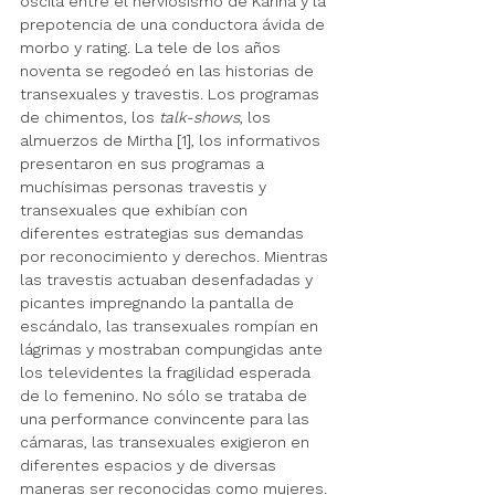
oscila entre el nerviosismo de Karina y la 
prepotencia de una conductora ávida de 
morbo y rating. La tele de los años 
noventa se regodeó en las historias de 
transexuales y travestis. Los programas 
de chimentos, los 
talk-shows
, los 
almuerzos de Mirtha [1], los informativos 
presentaron en sus programas a 
muchísimas personas travestis y 
transexuales que exhibían con 
diferentes estrategias sus demandas 
por reconocimiento y derechos. Mientras 
las travestis actuaban desenfadadas y 
picantes impregnando la pantalla de 
escándalo, las transexuales rompían en 
lágrimas y mostraban compungidas ante 
los televidentes la fragilidad esperada 
de lo femenino. No sólo se trataba de 
una performance convincente para las 
cámaras, las transexuales exigieron en 
diferentes espacios y de diversas 
maneras ser reconocidas como mujeres. 