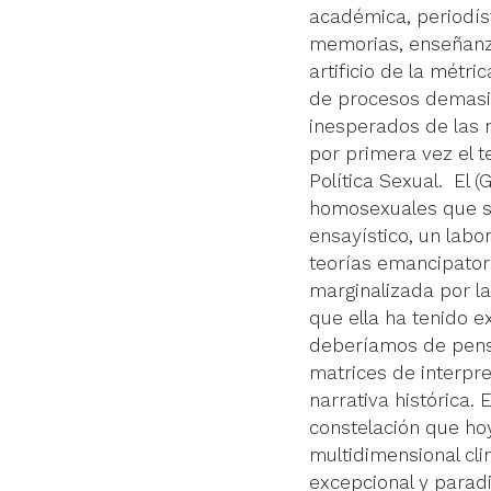
académica, periodíst
memorias, enseñanzas
artificio de la métri
de procesos demasiad
inesperados de las 
por primera vez el t
Política Sexual.  El 
(
homosexuales que se
ensayístico, un labo
teorías emancipator
marginalizada por l
que ella ha tenido e
deberíamos de pensa
matrices de interpre
narrativa histórica.
constelación que hoy
multidimensional cl
excepcional y parad