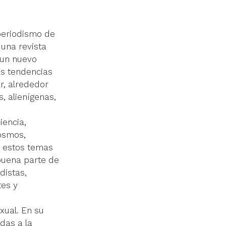
periodismo de 
una revista 
 un nuevo 
s tendencias 
r, alrededor 
, alienígenas, 
 
iencia, 
osmos, 
 estos temas 
buena parte de 
distas, 
es y 
xual. En su 
das a la 