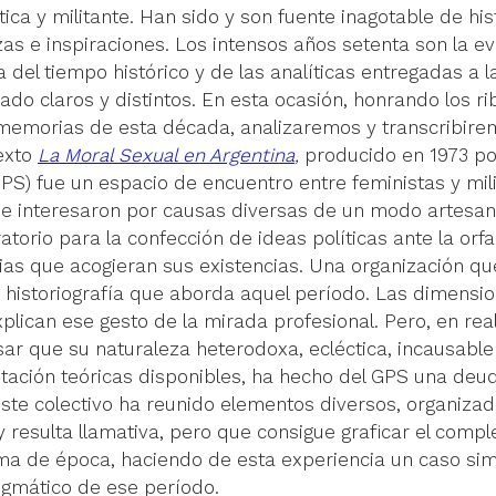
ica y militante. Han sido y son fuente inagotable de hist
 e inspiraciones. Los intensos años setenta son la evi
ca del tiempo histórico y de las analíticas entregadas a
o claros y distintos. En esta ocasión, honrando los ri
memorias de esta década, analizaremos y transcribire
exto 
La Moral Sexual en Argentina
,
producido en 1973 po
GPS)
 fue un espacio de encuentro entre feministas y mil
 interesaron por causas diversas de un modo artesana
ratorio para la confección de ideas políticas ante la or
ias que acogieran sus existencias. Una organización qu
a historiografía que aborda aquel período. Las dimensi
xplican ese gesto de la mirada profesional. Pero, en rea
r que su naturaleza heterodoxa, ecléctica, incausable 
tación teóricas disponibles, ha hecho del GPS una deud
 Este colectivo ha reunido elementos diversos, organiza
 resulta llamativa, pero que consigue graficar el comple
ima de época, haciendo de esta experiencia un caso si
igmático de ese período. 