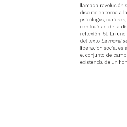
llamada revolución s
discutir en torno a l
psicólogxs, curiosxs
continuidad de la d
reflexión 
[5]
. En uno
del texto 
La moral s
liberación social es
el conjunto de cambi
existencia de un homb