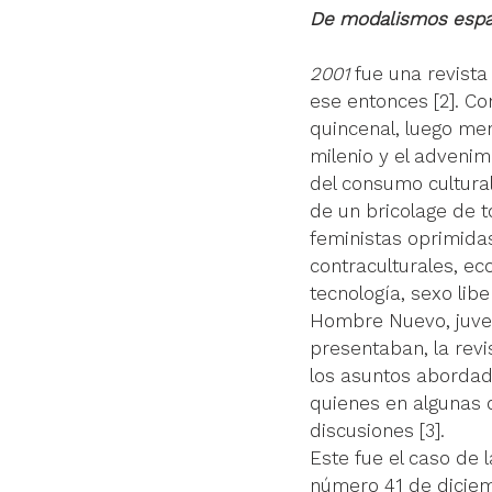
De modalismos espaci
2001
 fue una revist
ese entonces 
[2]
. Co
quincenal, luego men
milenio y el adveni
del consumo cultural
de un bricolage de t
feministas oprimidas
contraculturales, ecol
tecnología, sexo lib
Hombre Nuevo, juven
presentaban, la revi
los asuntos abordado
quienes en algunas 
discusiones 
[3]
. 
Este fue el caso de 
número 41 de diciemb