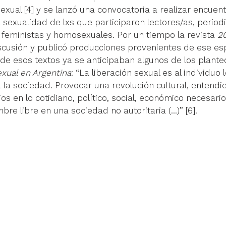
exual 
[4]
 y se lanzó una convocatoria a realizar encuen
a sexualidad de lxs que participaron lectores/as, periodi
, feministas y homosexuales. Por un tiempo la revista 
20
iscusión y publicó producciones provenientes de ese es
 de esos textos ya se anticipaban algunos de los plante
exual en Argentina
: “La liberación sexual es al individuo 
 a la sociedad. Provocar una revolución cultural, entend
os en lo cotidiano, político, social, económico necesario
re libre en una sociedad no autoritaria (...)” 
[6
].