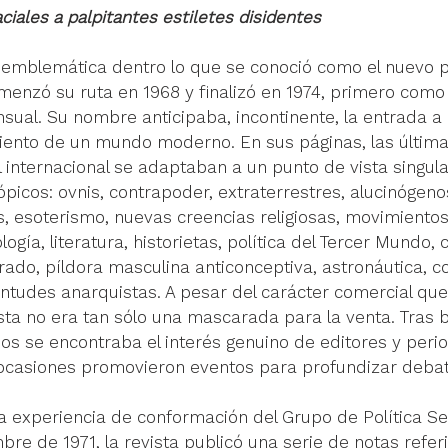
ales a palpitantes estiletes disidentes
a emblemática dentro lo que se conoció como el nuevo 
menzó su ruta en 1968 y finalizó en 1974, primero como 
sual. Su nombre anticipaba, incontinente, la entrada a
miento de un mundo moderno. En sus páginas, las última
 internacional se adaptaban a un punto de vista singula
ópicos: ovnis, contrapoder, extraterrestres, alucinógenos
, esoterismo, nuevas creencias religiosas, movimientos
ogía, literatura, historietas, política del Tercer Mundo, c
erado, píldora masculina anticonceptiva, astronáutica, c
tudes anarquistas. A pesar del carácter comercial que
sta no era tan sólo una mascarada para la venta. Tras 
s se encontraba el interés genuino de editores y perio
ocasiones promovieron eventos para profundizar debat
la experiencia de conformación del Grupo de Política Se
re de 1971, la revista publicó una serie de notas referi