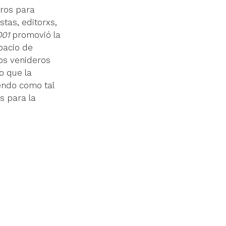
tros para 
stas, editorxs, 
01 
promovió la 
pacio de 
os venideros 
lo que la 
iendo como tal 
s para la 