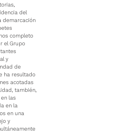
orias, 
dencia del 
 la demarcación 
betes 
mos completo 
r el Grupo 
itantes 
l y 
fandad de 
e ha resultado 
ones acotadas 
lidad, también, 
en las 
a en la 
dos en una 
jo y 
multáneamente 