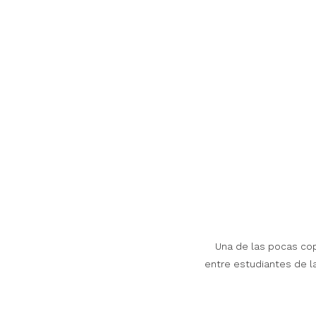
Una de las pocas cop
 entre estudiantes de la Facultad de Filosofía y Letras de la Universidad de Buenos Aires y grupos políticos 