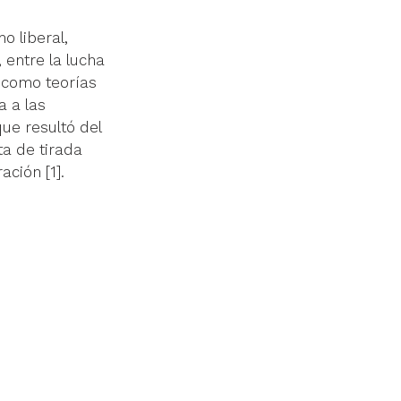
o liberal, 
 entre la lucha 
 como teorías 
a a las 
e resultó del 
ta de tirada 
ración 
[1]
. 