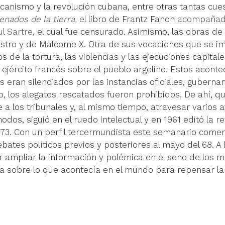
fricanismo y la revolución cubana, entre otras tantas cue
nados de la tierra,
 el
 libro de Frantz Fanon 
acompañad
l Sartre,
 el cual fue censurado. Asimismo, las obras de
astro y de Malcome X. Otra de sus vocaciones que se i
 de la tortura, las violencias y las ejecuciones capitale
ejército francés sobre el pueblo argelino. Estos aconte
s eran silenciados por las instancias oficiales, guberna
to, los alegatos rescatados fueron prohibidos.
 De ahí, 
 a los tribunales y, al mismo tiempo, atravesar varios 
os, siguió en el ruedo intelectual y en 1961 editó la re
973. Con un perfil tercermundista este semanario comen
ates políticos previos y posteriores al mayo del 68. A l
r ampliar la información y polémica en el seno de los 
ia sobre lo que acontecía en el mundo para repensar la