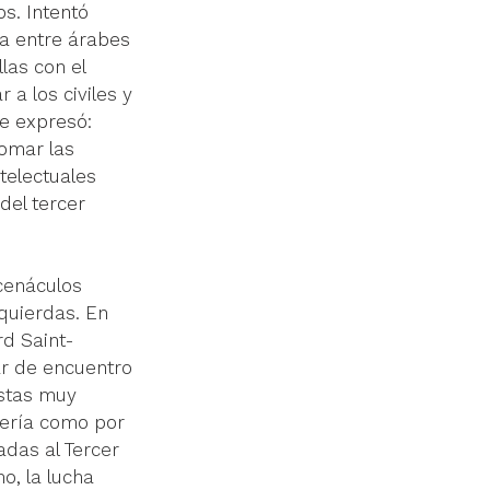
s. Intentó 
a entre árabes 
las con el 
 a los civiles y 
re expresó:
omar las 
telectuales 
del tercer 
cenáculos 
zquierdas. En 
rd Saint-
gar de encuentro 
istas muy 
rería como por 
nadas
 al
 Tercer 
o, la lucha 