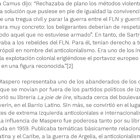
a Camus dijo: “R
echazaba de plano los métodos violento
 solución que pusiese en pie de igualdad la convivenci
 una tregua civil y parar la guerra entre el 
FLN y guerril
 era muy concreto: los beligerantes deberían de respetar
 todo aquel que no estuviese armado”. En 
tanto, de Sart
aba a los rebeldes del FLN. Para él, tenían derecho a t
ópoli en nombre del anticolonialismo. Era uno de los in
 explotación colonial erigiéndose el portavoz europeo 
en una figura reconocida.”[2]
 Maspero
 representaba uno de los abanderados de los 
s que se movían por fuera de los partidos políticos de i
rió su librería 
La joie de lire, 
situada cerca del bouleva
erin, en el Barrio Latino. Sin más, se convirtió en el lu
tes de extrema izquierda anticoloniales e internacional
la influencia de
 Maspero
 fue poderosa tanto por su lib
rada en 1959.
 P
ublicaba temáticas básicamente relacio
na y el Caribe, a la guerra de Argelia, el anticolonialism