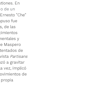
stiones. En 
o de un 
 Ernesto "Che" 
mpuso fue 
s, de las 
cimientos 
mentales y 
que Maspero
atentados de 
vista 
Partisans
zó a gravitar 
a vez, implicó 
movimientos de 
 propia 