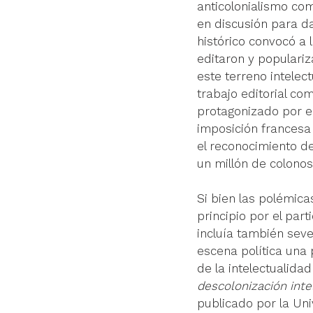
anticolonialismo com
en discusión para d
histórico convocó a 
editaron y populari
este terreno intelectu
trabajo editorial com
protagonizado por el
imposición frances
el reconocimiento d
un millón de colonos
S
i bien las polémic
principio por el par
incluía también seve
escena política una 
de la intelectualida
descolonización inte
publicado por la Un