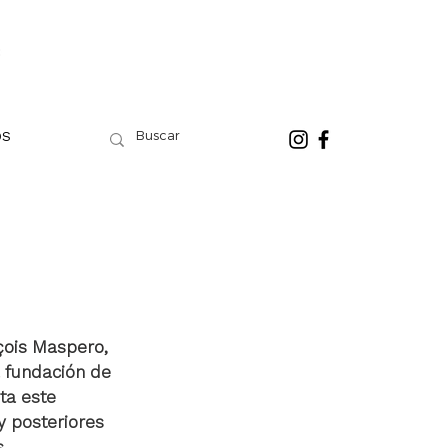
OS
çois Maspero, 
a fundación de 
ta este 
 posteriores 
s 