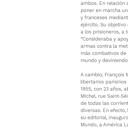
ambos. En relación 
poner en marcha una
y franceses mediante
ejército. Su objetivo
a los prisioneros, a
“C
onsideraba y apoy
armas contra la metr
más combativos de la
mundo y deviniendo 
A cambio, François
libertarios parisino
1955, con 23 años, ab
Michel, rue Saint-Sév
de todas las corrien
diversas. En efecto, 
su editorial, inaugu
Mundo, a América Lati