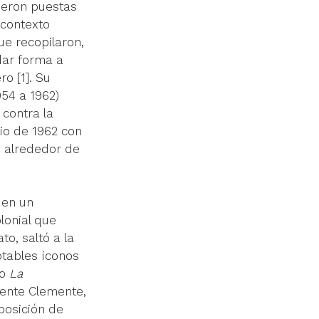
ueron puestas 
 contexto 
ue recopilaron, 
dar forma a 
o [1]. Su 
954 a 1962) 
contra la 
ulio de 1962 con 
e alrededor de 
 en un 
lonial que 
o, saltó a la 
otables íconos 
o 
La 
cente Clemente, 
posición de 