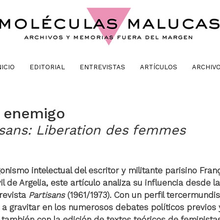
NICIO
EDITORIAL
ENTREVISTAS
ARTÍCULOS
ARCHIV
l enemigo
isans: Liberation des femmes
onismo intelectual del 
escritor y militante parisino
Fran
l de Argelia,
 este artículo analiza su
influencia desde l
revista 
Partisans
 (1961/1973). Con un perfil tercermundis
 gravitar en los numerosos debates políticos previos y
 también con la edición de textos teóricos de feminista