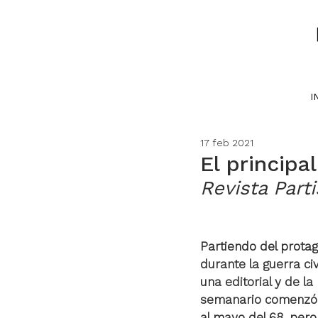
I
17 feb 2021
El principa
Revista Part
Partiendo del protag
durante la guerra civi
una editorial y de la 
semanario comenzó a
al mayo del 68, pero