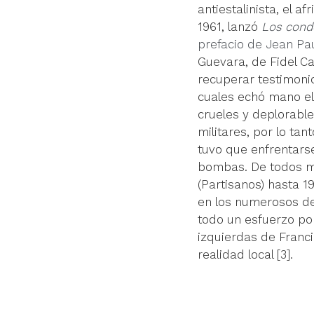
antiestalinista, el a
1961, lanzó 
Los conde
prefacio de Jean Pau
Guevara, de Fidel C
recuperar testimonios
cuales echó mano el 
crueles y deplorable
militares, por lo tan
tuvo que enfrentarse
bombas. De todos mod
(Partisanos) hasta 1
en los numerosos deb
todo un esfuerzo po
izquierdas de Franc
realidad local [3].