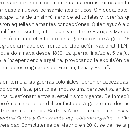
o estandarte político, mientras las teorías marxistas f
ar paso a nuevos pensamientos críticos. Sin duda, este
la apertura de un sinnúmero de editoriales y librerías q
zaron aquellas flamantes concepciones. Quien ayudó a 
al fue el 
escritor, intelectual y militante
 François Masper
enzó durante el estallido de la guerra civil de Argelia (1
 grupo armado del Frente de Liberación Nacional (FLN) 
a que dominaba desde 1830.
 La guerra
 finalizó el 5 de j
e la independencia argelina, provocando la expulsión d
 europeos originarios de Francia, Italia y España. 
as en torno a las guerras coloniales fueron encabezadas
tido comunista, pronto se impuso una perspectiva antico
ros cuestionamientos al estalinismo vigente. De inmediat
polémica alrededor del conflicto de Argelia entre dos n
d francesa: Jean Paul Sartre y Albert Camus.
En el ensay
lectual Sartre y Camus ante el problema argelino
 de Vi
iversidad Complutense de Madrid en 2016, se define la 