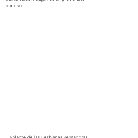
por eso. 
Volante de las Lesbianas Vengadoras 