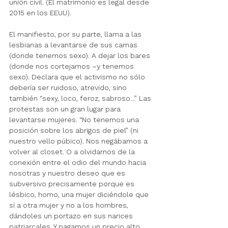
unión civil. (El matrimonio es legal desde 
2015 en los EEUU). 
El manifiesto, por su parte, llama a las 
lesbianas a levantarse de sus camas 
(donde tenemos sexo). A dejar los bares 
(donde nos cortejamos –y tenemos 
sexo). Declara que el activismo no sólo 
debería ser ruidoso, atrevido, sino 
también “sexy, loco, feroz, sabroso…” Las 
protestas son un gran lugar para 
levantarse mujeres. “No tenemos una 
posición sobre los abrigos de piel” (ni 
nuestro vello púbico). Nos negábamos a 
volver al closet. O a olvidarnos de la 
conexión entre el odio del mundo hacia 
nosotras y nuestro deseo que es 
subversivo precisamente porque es 
lésbico, homo, una mujer diciéndole que 
sí a otra mujer y no a los hombres, 
dándoles un portazo en sus narices 
patriarcales. Y pagamos un precio alto 