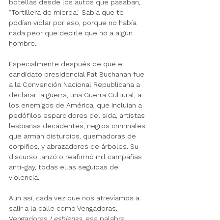
botellas desde los autos que pasaban, 
“Tortillera de mierda.” Sabía que te 
podían violar por eso, porque no había 
nada peor que decirle que no a algún 
hombre. 
Especialmente después de que el 
candidato presidencial Pat Buchanan fue 
a la Convención Nacional Republicana a 
declarar la guerra, una Guerra Cultural, a 
los enemigos de América, que incluían a 
pedófilos esparcidores del sida, artistas 
lesbianas decadentes, negros criminales 
que arman disturbios, quemadoras de 
corpiños, y abrazadores de árboles. Su 
discurso lanzó o reafirmó mil campañas 
anti-gay, todas ellas seguidas de 
violencia. 
Aun así, cada vez que nos atrevíamos a 
salir a la calle como Vengadoras, 
Vengadoras 
Lesbianas, 
esa palabra, 