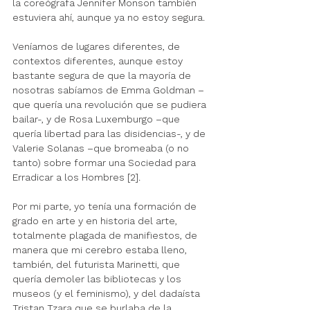
la coreógrafa Jennifer Monson también 
estuviera ahí, aunque ya no estoy segura. 
Veníamos de lugares diferentes, de 
contextos diferentes, aunque estoy 
bastante segura de que la mayoría de 
nosotras sabíamos de Emma Goldman –
que quería una revolución que se pudiera 
bailar-, y de Rosa Luxemburgo –que 
quería libertad para las disidencias-, y de 
Valerie Solanas –que bromeaba (o no 
tanto) sobre formar una Sociedad para 
Erradicar a los Hombres [2].
Por mi parte, yo tenía una formación de 
grado en arte y en historia del arte, 
totalmente plagada de manifiestos, de 
manera que mi cerebro estaba lleno, 
también, del futurista Marinetti, que 
quería demoler las bibliotecas y los 
museos (y el feminismo), y del dadaísta 
Tristan Tzara que se burlaba de la 